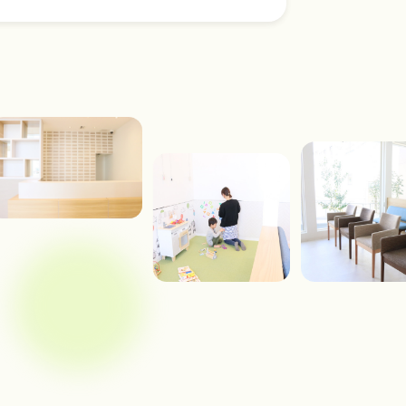
６歳臼歯は歯の王様
フッ素って何？
正しいお口のケア方法は？
歯並びが悪くなる原因は？
お子さんの歯磨き粉の選び方
フッ素（フッ化物）はいつ頃から塗っ
てもらったら良いの？
新着情報が入ります。