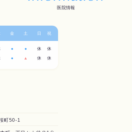
医院情報
木
金
土
日
祝
休
●
●
休
休
休
●
▲
休
休
桜町50-1