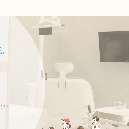
院。
てい