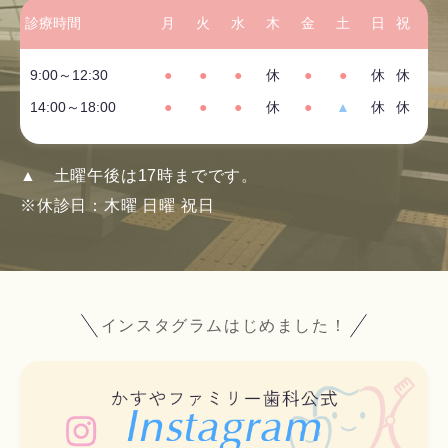
診療時間
月
火
水
木
金
土
日
祝
9:00～12:30
●
●
●
休
●
●
休
休
14:00～18:00
●
●
●
休
●
▲
休
休
▲
土曜午後は17時までです。
※休診日：木曜 日曜 祝日
インスタグラム
はじめました！