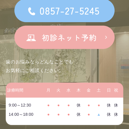
歯のお悩みならどんなことでも
お気軽にご相談ください。
診療時間
月
火
水
木
金
土
日
祝
9:00～12:30
●
●
●
休
●
●
休
休
14:00～18:00
●
●
●
休
●
▲
休
休